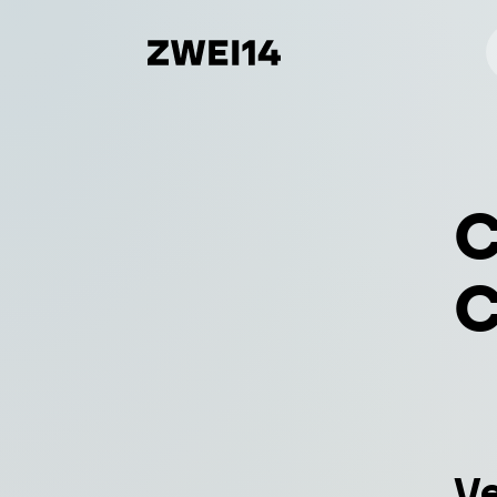
C
C
Ve