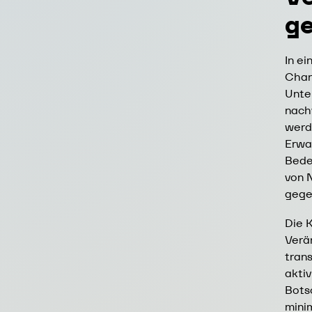
ge
In ei
Chan
Unte
nach
werd
Erwa
Bede
von 
gege
Die K
Verä
tran
aktiv
Bots
mini