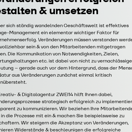
stalten & umsetzen
ner sich ständig wandelnden Geschäftswelt ist effektives
ge-Management ein elementar wichtiger Faktor für
rnehmenserfolg. Veränderungen müssen verstanden werde
vollziehbar sein & von den Mitarbeitenden mitgetragen
en. Die Kommunikation von Notwendigkeiten, Zielen,
rtungshaltungen etc. ist dabei von nicht zu vernachlässig
utung – gerade auch vor dem Hintergrund, dass der Mens
Natur aus Veränderungen zunächst einmal kritisch
nübersteht.
reativ- & Digitalagentur ZWEI14 hilft Ihnen dabei,
nderungsprozesse strategisch erfolgreich zu implementie
sparent zu kommunizieren. Wir beziehen Ihre Mitarbeitend
 in die Prozesse mit ein & machen Sie beispielsweise zu
chaftern. Wir steigern die Akzeptanz von Veränderungen,
mieren Widerstände & beschleunigen die erfolgreiche