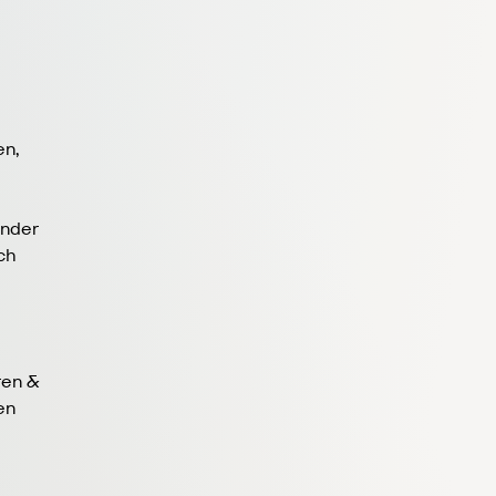
n,
ender
ch
ren &
en