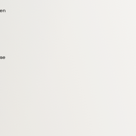
ren
ese