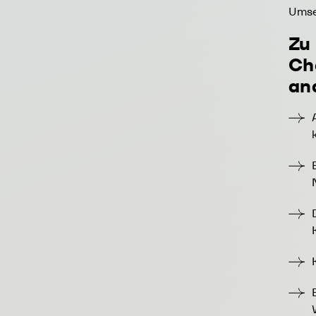
Umse
Zu
Ch
an