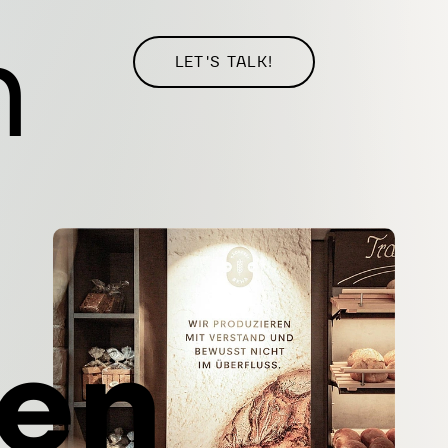
n
gen