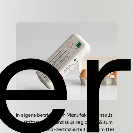
ie
In eigens betriebenen Manufakturen stellt
die Stiftung St. Franziskus regionale & zum
Großteil Bioland-zertifizierte Lebensmittel