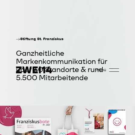
Stiftung
St.
Franziskus
Ganzheitliche
Markenkommunikation
für
über
30
Standorte
&
rund
Menü
5.500
Mitarbeitende